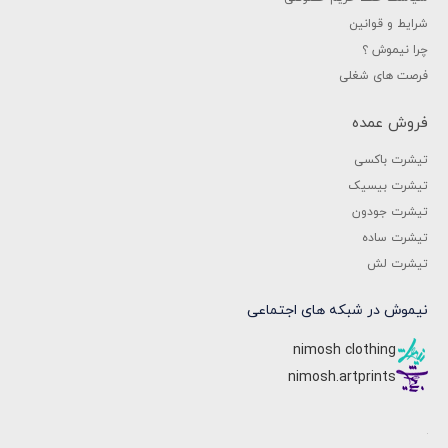
شرایط و قوانین
چرا نیموش ؟
فرصت های شغلی
فروش عمده
تیشرت باکسی
تیشرت بیسیک
تیشرت جودون
تیشرت ساده
تیشرت لش
نیموش در شبکه های اجتماعی
nimosh clothing
nimosh.artprints