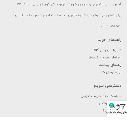
آدرس : سی متری جی، خیابان شهید نظری، نبش کوچه رویایی، پلاک 25
برای تماس می توانید با شماره های زیر در ساعات اداری تماس حاصل فرمایید :
09124055560
راهنمای خرید
شرایط مرجوعی کالا
راهنمای خرید از نیموش
راهنمای پرداخت
رویه ارسال کالا
دسترسی سریع
سیاست حفظ حریم خصوصی
شرایط و قوانین
0
چرا نیموش ؟
یلترها
سبد خرید
اس با پشتیبانی
فرصت های شغلی