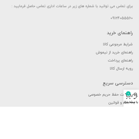
برای تماس می توانید با شماره های زیر در ساعات اداری تماس حاصل فرمایید :
09124055560
راهنمای خرید
شرایط مرجوعی کالا
راهنمای خرید از نیموش
راهنمای پرداخت
رویه ارسال کالا
دسترسی سریع
0
سیاست حفظ حریم خصوصی
سبد خرید
ا پشتیبانی
شرایط و قوانین
چرا نیموش ؟
فرصت های شغلی
فروش عمده