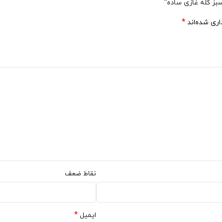
ز کله غازی ساده”
 می توانید محصولات را با طرح اختصاصی یا متناسب با برند خود سفارش 
*
اری شده‌اند
م است و همکاران می توانند برای دریافت قیمت های به روز با بخش فروش ت
نتی نیموش با پارچه ضخیم و داخل کرکی عرضه می شود و از کیفیت مناسب در
بگیرید.
نقاط ضعف
*
ایمیل