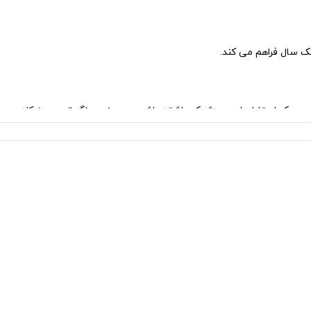
نک سال فراهم می کند.
رده و یک استایل راحت و شیک داشته باشید. همچنین رنگ تیره سبز کله
 حفظ کند.
اری کنید تا بافت پارچه آسیب نبیند.