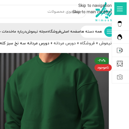
Skip to navigation
Skip to main content
همه دسته ها
صفحه اصلی
فروشگاه
مجله نیموش
درباره ما
خدمات ج
نیموش
»
فروشگاه
»
دورس مردانه
»
دورس مردانه سه نخ سبز کله 
-20%
ناموجود