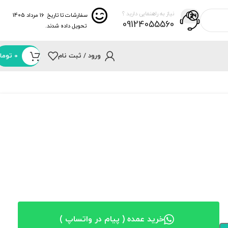
نیاز به راهنمایی دارید ؟
سفارشات تا تاریخ
16 مرداد 1405
09124055560
تحویل داده شدند.
ورود / ثبت نام
0
توما
خرید عمده ( پیام در واتساپ )