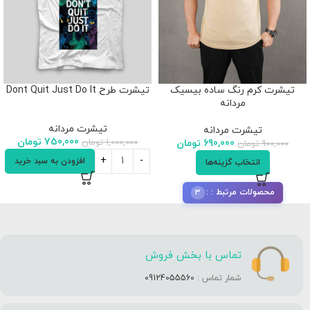
تیشرت کرم رنگ ساده بیسیک
تیشرت طرح Dont Quit Just Do It
مردانه
تیشرت مردانه
تیشرت مردانه
750,000
تومان
1,000,000
تومان
690,000
تومان
900,000
تومان
افزودن به سبد خرید
انتخاب گزینه‌ها
3
محصولات مرتبط :
تماس با بخش فروش
شمار تماس :
09124055560