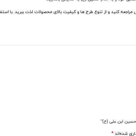
مراجعه کنید و از تنوع طرح ها و کیفیت بالای محصولات لذت ببرید. با است
 فراهم شده است. این ویژگی به شما اجازه می دهد تا یک تیشرت خاص و من
حرم
، به صفحه مخصوص این دسته بندی در فروشگاه نیموش مراجعه فرمایی
 پذیر تهیه شده اند که راحتی و دوام بالایی دارند.
ائمه اطهار تا …، همه با جزئیات دقیق و زیبا.
ا همه بتوانند از آنها استفاده کنند.
می توانند به عنوان هدیه ای خاص برای علاقه مندان به ماه محرم استفاده
شرفته، که باعث می شود تصاویر به خوبی روی پارچه نمایش داده شوند و
چا
رسال می شوند.
ات و مشکلات شما است.
سین ابن علی (ع)”
های مناسب و تخفیف های ویژه عرضه می شوند.
*
اری شده‌اند