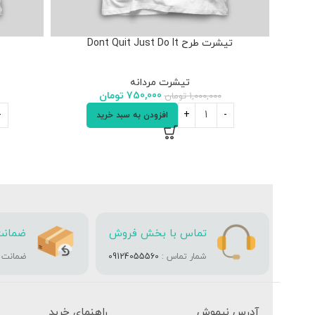
تیشرت طرح Dont Quit Just Do It
تیشرت مردانه
750,000
تومان
1,000,000
تومان
افزودن به سبد خرید
تماس با بخش فروش
ضمانت
شمار تماس :
09124055560
ضمانت تا 
آدرس نیموش
راهنمای خرید