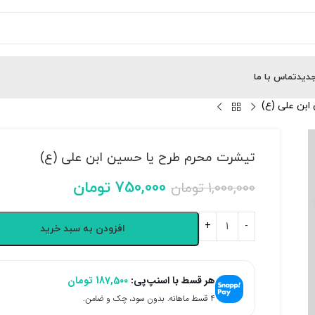
دید
تماس با ما
بن علی (ع)
تیشرت محرم طرح یا حسین ابن علی (ع)
750,000
تومان
1,000,000
تومان
افزودن به سبد خرید
هر قسط با اسنپ‌پی:
187,500
تومان
۴ قسط ماهانه. بدون سود، چک و ضامن.