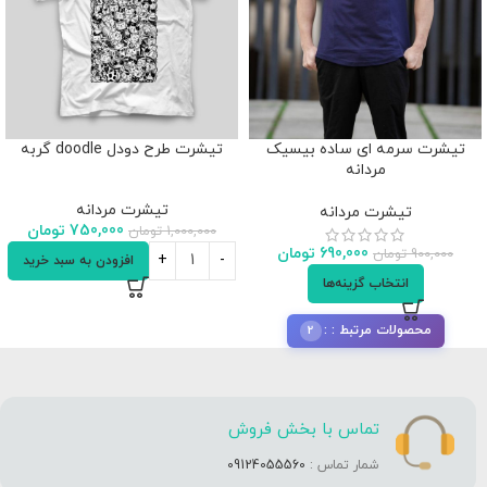
تیشرت سرمه ای ساده بیسیک
تیشرت طرح دودل doodle گربه
مردانه
تیشرت مردانه
تیشرت مردانه
750,000
تومان
1,000,000
تومان
690,000
تومان
900,000
تومان
افزودن به سبد خرید
انتخاب گزینه‌ها
2
محصولات مرتبط :
تماس با بخش فروش
شمار تماس :
09124055560