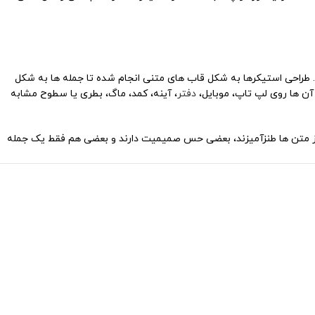
ماره 2 حدود ۱۰ در ۲۰ سانتی متر است و داخل هر بسته حدود ۱۰ تا ۱۳ استیکر مجزا قرار دارد. طراحی استیکرها به شکل قاب های متنی انجام شده تا جمله ها به شکل
ن ها روی لپ تاپ، موبایل،
دفتر
، آینه، کمد، ماگ، بطری یا سطوح مشابه
د. بعضی از متن ها طنزآمیزند، بعضی حس صمیمیت دارند و بعضی هم فقط یک جمله