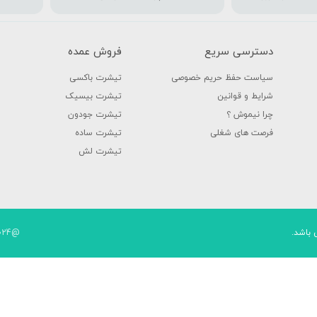
دسترسی سریع
فروش عمده
سیاست حفظ حریم خصوصی
تیشرت باکسی
شرایط و قوانین
تیشرت بیسیک
چرا نیموش ؟
تیشرت جودون
فرصت های شغلی
تیشرت ساده
تیشرت لش
 باشد.
@2024 - تمامی حقوق مادی و معنوی این سایت متعلق به