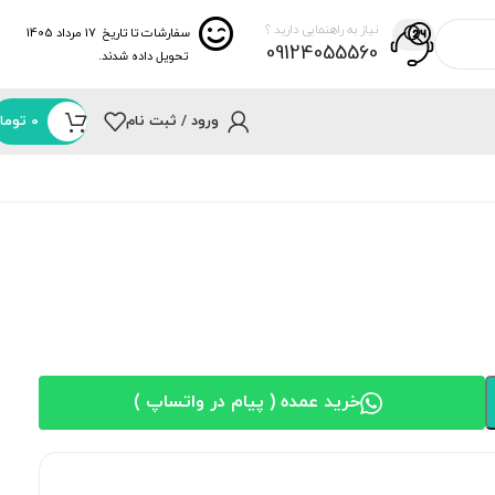
نیاز به راهنمایی دارید ؟
سفارشات تا تاریخ
17 مرداد 1405
09124055560
تحویل داده شدند.
ورود / ثبت نام
0
توما
خرید عمده ( پیام در واتساپ )