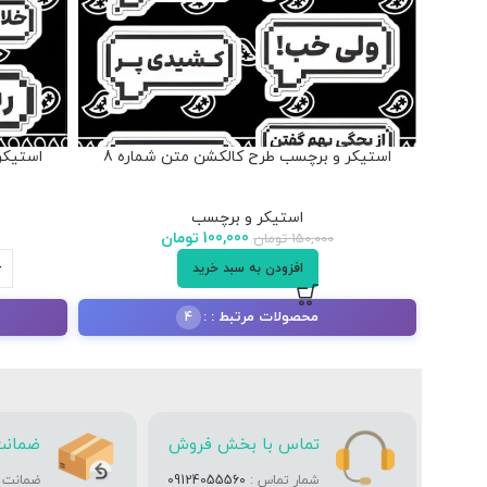
استیکر و برچسب طرح کالکشن متن شماره 8
استیکر
استیکر و برچسب
100,000
تومان
150,000
تومان
افزودن به سبد خرید
محصولات مرتبط :
4
تماس با بخش فروش
ضمانت
شمار تماس :
09124055560
ضمانت تا 