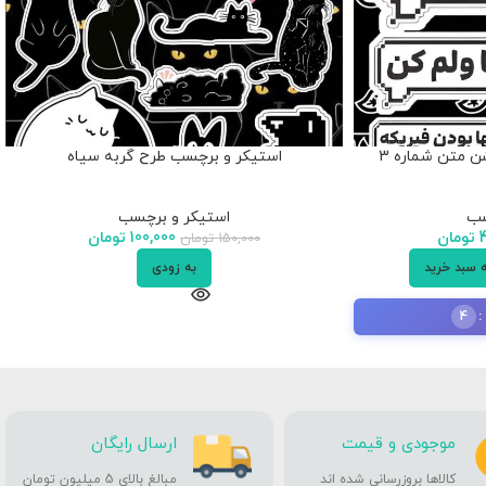
 متن شماره 3
استیکر و برچسب طرح گربه سیاه
سب
استیکر و برچسب
تومان
100,000
تومان
150,000
تومان
ه سبد خرید
به زودی
4
موجودی و قیمت
ارسال رایگان
کالاها بروزرسانی شده اند
مبالغ بالای 5 میلیون تومان