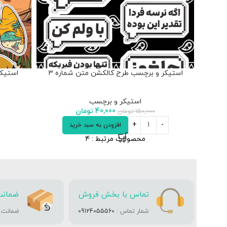
استیکر و برچسب طرح کالکشن متن شماره 3
استیکر و ب
استیکر و برچسب
40,000
تومان
150,000
تومان
افزودن به سبد خرید
محصولات مرتبط :
4
تماس با بخش فروش
ضمانت
شمار تماس :
09124055560
ضمانت تا 