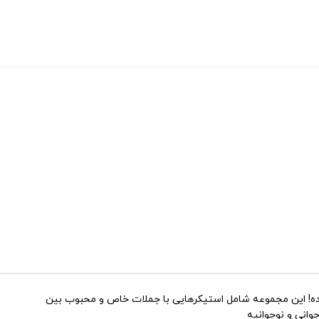
و پرانرژی هستی، استیکر و برچسب طرح کالکشن متن شماره ۷ دقیقا برای تو ساخته شده! این مجموعه شامل استیکرهایی با جملات خاص و محبوب بین
وانی و نوجوانیه