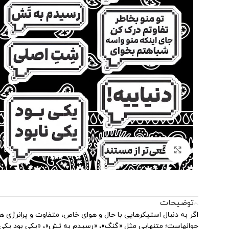
بزرگنمایی تصویر
توضیحات
جوانهاست؛ متنهایی مثل «گنگ»، «رسیدم به تش»، «یکی بود یکی ناب