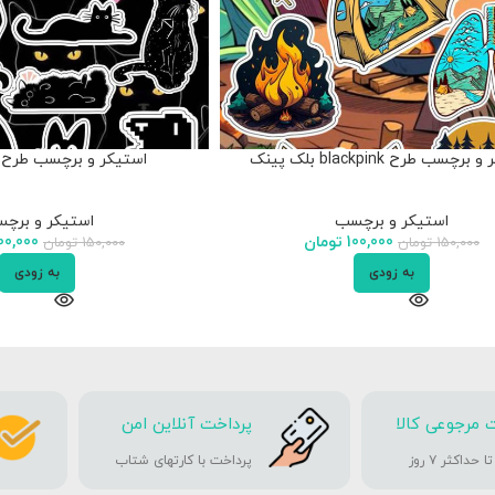
رچسب طرح blackpink بلک پینک
استیکر و برچسب طرح 
استیکر و برچسب
استیکر و برچ
100,000
تومان
00,000
150,000
تومان
150,000
تومان
به زودی
به زودی
 مرجوعی کالا
پرداخت آنلاین امن
حداکثر ۷ روز
پرداخت با کارتهای شتاب