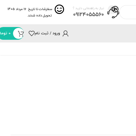
نیاز به راهنمایی دارید ؟
سفارشات تا تاریخ
16 مرداد 1405
09124055560
تحویل داده شدند.
ورود / ثبت نام
0
توما