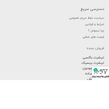
دسترسی سریع
سیاست حفظ حریم خصوصی
شرایط و قوانین
چرا نیموش ؟
فرصت های شغلی
فروش عمده
تیشرت باکسی
تیشرت بیسیک
تیشرت جودون
0
تیشرت ساده
یلترها
سبد خرید
اس با پشتیبانی
تیشرت لش
نیموش در شبکه های اجتماعی
nimosh clothing
nimosh.artprints